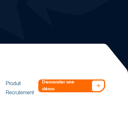
un
data analyste
dédiés
.
Produit
Demander une
démo
Recrutement