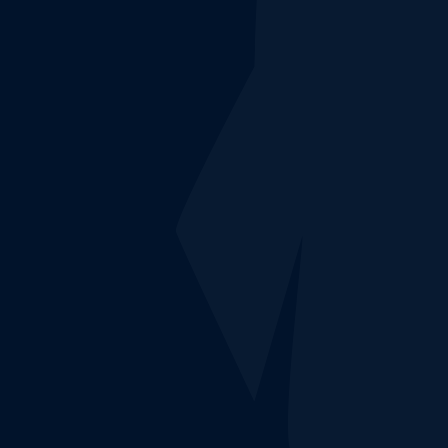
CUSTOCY EN ACTION
N'attendez plus,
testez notre solution 
éservez votre créneau de démonstration pour voir comment 
lateforme NDR Custocy détecte et corrèle avec précision l
menaces en cours sur votre réseau informatique.
Réserver une démo