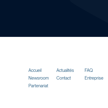
Déploiement
facile et
Démo et essai de
30
rapide
sans risque.
jours gratuits.
Accueil
Actualités
FAQ
Newsroom
Contact
Entreprise
Partenariat