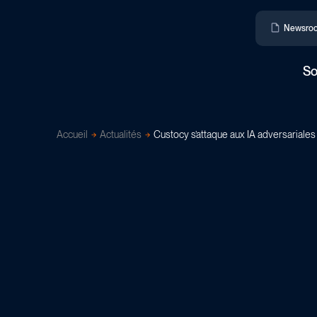
Newsro
So
Accueil
Actualités
Custocy s’attaque aux IA adversariales