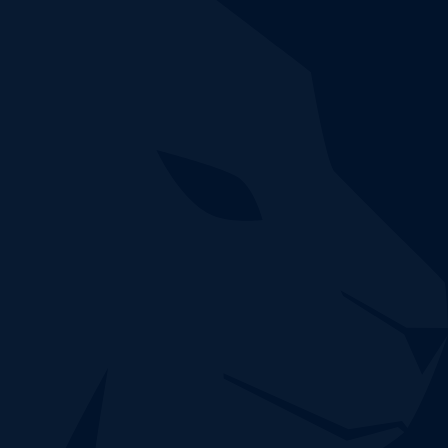
!
la
es
Un
expert réseau
et