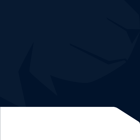
Déploiement
facile et rapide
sans risque.
Démo et essai de
30 jours gratuits.
Un
expert réseau
et un
data analyste dédiés
.