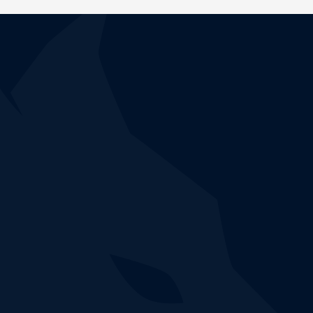
CUSTOCY EN ACTION
N'attendez plus,
testez notre solution !
Réservez votre créneau de démonstration pour voir
comment la plateforme NDR Custocy détecte et
corrèle avec précision les menaces en cours sur
votre réseau informatique.
Réserver une démo