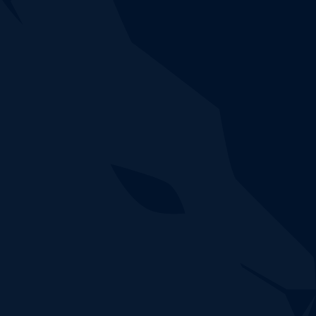
CUSTOCY EN ACTION
N'attendez plus,
testez notre solution !
Réservez votre créneau de démonstration pour voir
comment la plateforme NDR Custocy détecte et
corrèle avec précision les menaces en cours sur
votre réseau informatique.
Réserver une démo