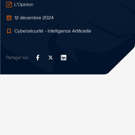
L'Opinion
12 décembre 2024
Cybersécurité - Intelligence Artificielle
Partager sur
Facebook
Twitter
LinkedIn
Un nouvel arrivant. Custocy annonce la nomination de Cédric
Lefebvre au titre de « head of AI and cybersecurity
strategy ». L’entreprise toulousaine, spécialisée dans la