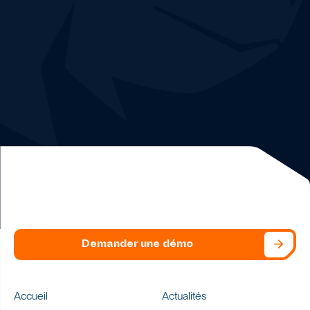
Déploiement
facile et rapide
sans risque.
Démo et essai de
30 jours gratuits.
Un
expert réseau
et un
data analyste dédiés
.
Demander une démo
Accueil
Actualités